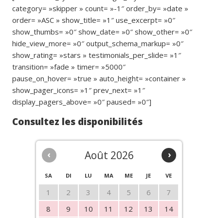
category= »skipper » count= »-1″ order_by= »date »
order= »ASC » show_title= »1″ use_excerpt= »0″
show_thumbs= »0″ show_date= »0″ show_other= »0″
hide_view_more= »0″ output_schema_markup= »0″
show_rating= »stars » testimonials_per_slide= »1″
transition= »fade » timer= »5000″
pause_on_hover= »true » auto_height= »container »
show_pager_icons= »1″ prev_next= »1″
display_pagers_above= »0″ paused= »0″]
Consultez les disponibilités
‹
Août 2026
›
SA
DI
LU
MA
ME
JE
VE
1
2
3
4
5
6
7
8
9
10
11
12
13
14