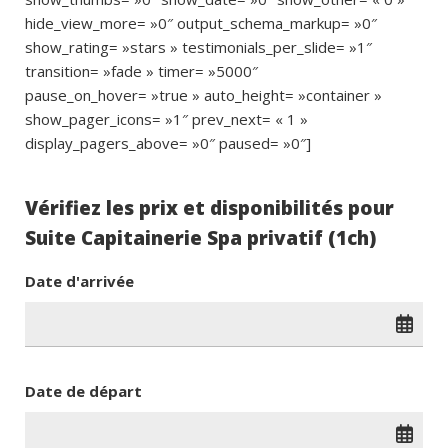
hide_view_more= »0″ output_schema_markup= »0″
show_rating= »stars » testimonials_per_slide= »1″
transition= »fade » timer= »5000″
pause_on_hover= »true » auto_height= »container »
show_pager_icons= »1″ prev_next= « 1 »
display_pagers_above= »0″ paused= »0″]
Vérifiez les prix et disponibilités pour
Suite Capitainerie Spa privatif (1ch)
Date d'arrivée
Date de départ