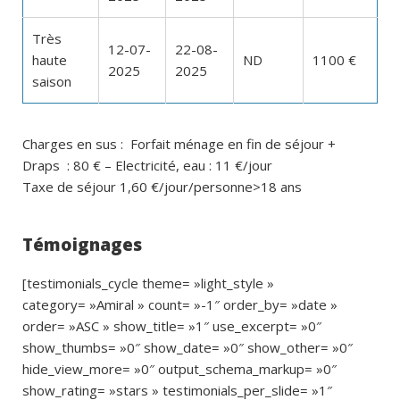
Très
12-07-
22-08-
haute
ND
1100 €
2025
2025
saison
Charges en sus : Forfait ménage en fin de séjour +
Draps : 80 € – Electricité, eau : 11 €/jour
Taxe de séjour 1,60 €/jour/personne>18 ans
Témoignages
[testimonials_cycle theme= »light_style »
category= »Amiral » count= »-1″ order_by= »date »
order= »ASC » show_title= »1″ use_excerpt= »0″
show_thumbs= »0″ show_date= »0″ show_other= »0″
hide_view_more= »0″ output_schema_markup= »0″
show_rating= »stars » testimonials_per_slide= »1″