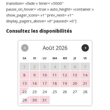
transition= »fade » timer= »5000″
pause_on_hover= »true » auto_height= »container »
show_pager_icons= »1″ prev_next= »1″
display_pagers_above= »0″ paused= »0″]
Consultez les disponibilités
‹
Août 2026
›
SA
DI
LU
MA
ME
JE
VE
1
2
3
4
5
6
7
8
9
10
11
12
13
14
15
16
17
18
19
20
21
22
23
24
25
26
27
28
29
30
31