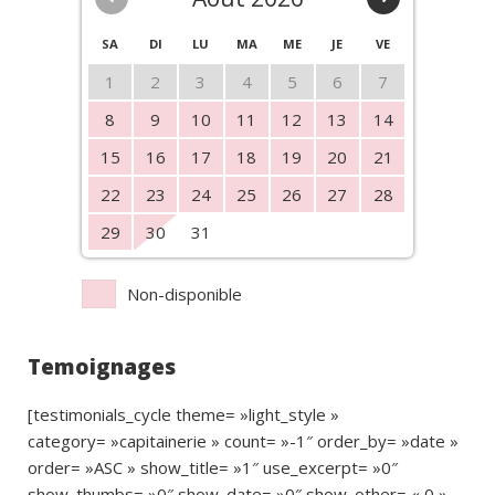
SA
DI
LU
MA
ME
JE
VE
1
2
3
4
5
6
7
8
9
10
11
12
13
14
15
16
17
18
19
20
21
22
23
24
25
26
27
28
29
30
31
Non-disponible
Temoignages
[testimonials_cycle theme= »light_style »
category= »capitainerie » count= »-1″ order_by= »date »
order= »ASC » show_title= »1″ use_excerpt= »0″
show_thumbs= »0″ show_date= »0″ show_other= « 0 »