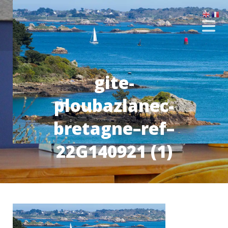
gite-
ploubazlanec-
bretagne–ref–
22G140921 (1)