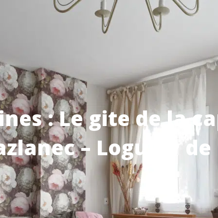
nes : Le gite de la c
zlanec – Loguivy de