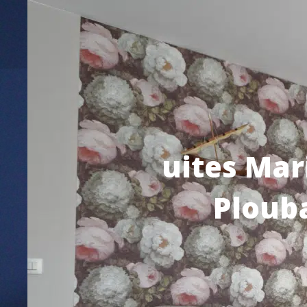
uites Mari
Plouba