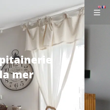
apitainerie
 la mer