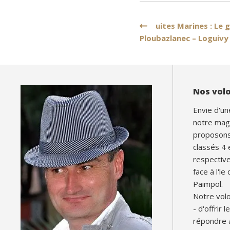
Navigation
uites Marines : Le gi
Ploubazlanec – Loguivy
de
l’article
Nos vol
Envie d'un
notre mag
proposons 
classés 4 
respectiv
face à l'le
Paimpol.
Notre volo
- d'offrir 
répondre 