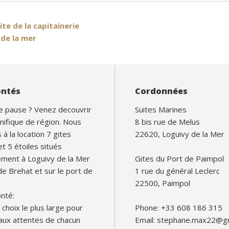
te de la capitainerie
 de la mer
ontés
Cordonnées
e pause ? Venez decouvrir
Suites Marines
nifique de région. Nous
8 bis rue de Melus
à la location 7 gites
22620, Loguivy de la Mer
et 5 étoiles situés
ement à Loguivy de la Mer
Gites du Port de Paimpol
 de Brehat et sur le port de
1 rue du général Leclerc
22500, Paimpol
nté:
le choix le plus large pour
Phone: +33 608 186 315
aux attentes de chacun
Email: stephane.max22@g