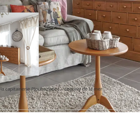
 la capitainerie Ploubazlanec – Loguivy de la mer