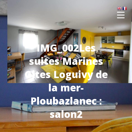
IMG_002Les
suites Marines
Gites Loguivy de
la mer-
Ploubazlanec :
salon2