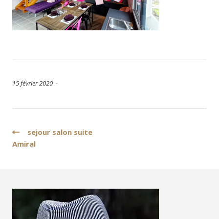
15 février 2020 -
Navigation
sejour salon suite
Amiral
de
l’article