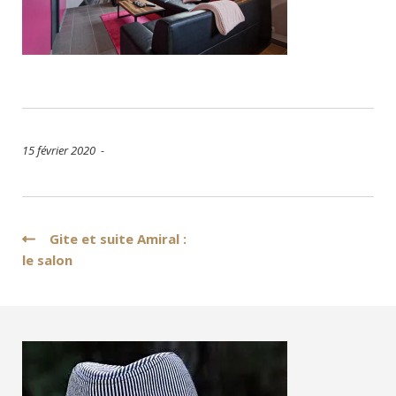
15 février 2020 -
Navigation
Gite et suite Amiral :
le salon
de
l’article