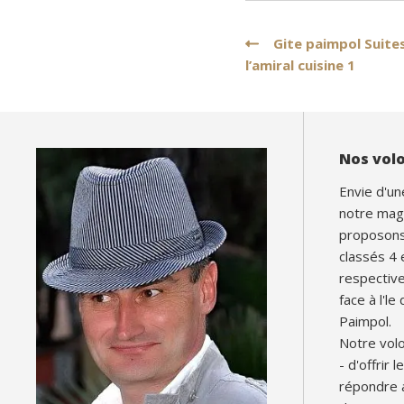
Navigation
Gite paimpol Suites 
l’amiral cuisine 1
de
l’article
Nos vol
Envie d'un
notre mag
proposons 
classés 4 
respectiv
face à l'le
Paimpol.
Notre volo
- d'offrir 
répondre 