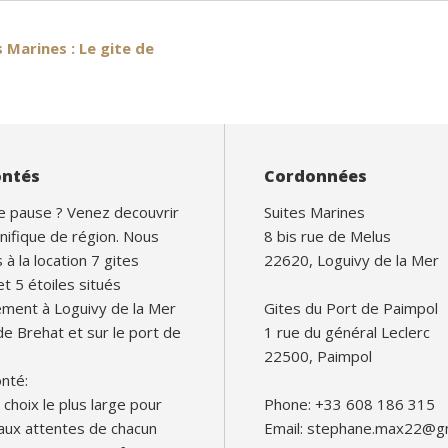
Marines : Le gite de
ontés
Cordonnées
e pause ? Venez decouvrir
Suites Marines
nifique de région. Nous
8 bis rue de Melus
à la location 7 gites
22620, Loguivy de la Mer
et 5 étoiles situés
ement à Loguivy de la Mer
Gites du Port de Paimpol
 de Brehat et sur le port de
1 rue du général Leclerc
22500, Paimpol
nté:
le choix le plus large pour
Phone: +33 608 186 315
aux attentes de chacun
Email: stephane.max22@g