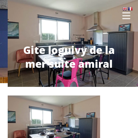
Gite loguivy de la
mer suite amiral