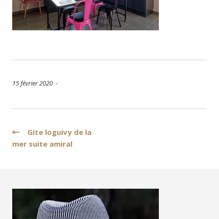
15 février 2020 -
Navigation
Gite loguivy de la
mer suite amiral
de
l’article