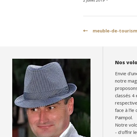
Navigation
meuble-de-touris
de
l’article
Nos vol
Envie d'un
notre mag
proposons 
classés 4 
respectiv
face à l'le
Paimpol.
Notre volo
- d'offrir 