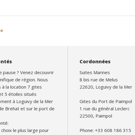
me
ontés
Cordonnées
e pause ? Venez decouvrir
Suites Marines
nifique de région. Nous
8 bis rue de Melus
à la location 7 gites
22620, Loguivy de la Mer
et 5 étoiles situés
ement à Loguivy de la Mer
Gites du Port de Paimpol
 de Brehat et sur le port de
1 rue du général Leclerc
22500, Paimpol
nté:
le choix le plus large pour
Phone: +33 608 186 315